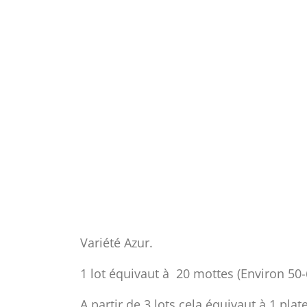
Variété Azur.
1 lot équivaut à 20 mottes (Environ 50-
A partir de 3 lots cela équivaut à 1 pl