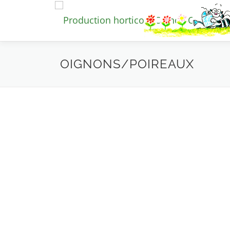
Aller
au
contenu
OIGNONS/POIREAUX