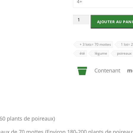
4+
quantité
AJOUTER AU PAN
de
Poireaux
+ 3 lots= 70 mottes
1 lot= 
été
légume
poireaux
Contenant
mo
60 plants de poireaux)
ateaux de 70 mottes (Environ 180-200 plants de poireau