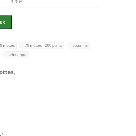
3,00
€
IER
20 mottes
70 mottes= 200 plants
automne
printemps
ttes,
x)