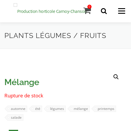
Aller
0
Menu
au
contenu
L’entreprise
Recherche
PLANTS LÉGUMES / FRUITS
de
produits
Notre production
Contact
Mélange
Rupture de stock
automne
été
légumes
mélange
printemps
salade