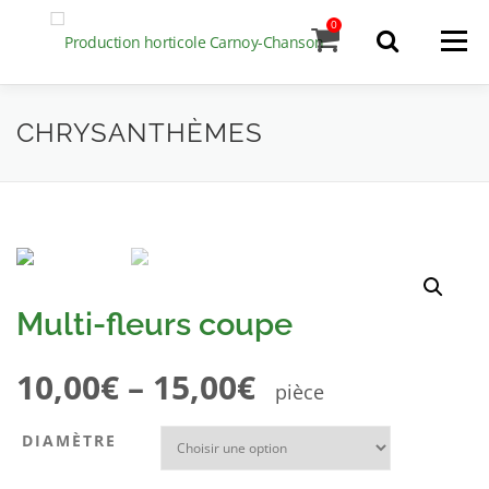
Aller
0
Menu
au
contenu
L’entreprise
Recherche
CHRYSANTHÈMES
de
produits
Notre production
Contact
Multi-fleurs coupe
10,00
€
–
15,00
€
pièce
DIAMÈTRE