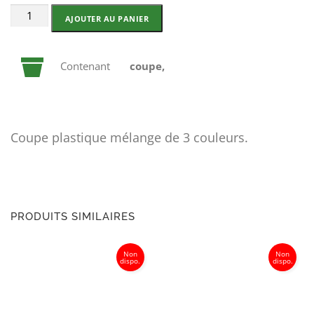
quantité
AJOUTER AU PANIER
de
Multi-
Contenant
coupe,
fleurs
coupe
Coupe plastique mélange de 3 couleurs.
PRODUITS SIMILAIRES