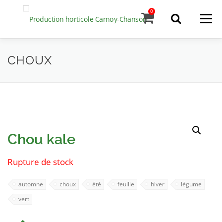
Aller
0
Menu
au
contenu
L’entreprise
Recherche
CHOUX
de
produits
Notre production
Contact
Chou kale
Rupture de stock
automne
choux
été
feuille
hiver
légume
vert