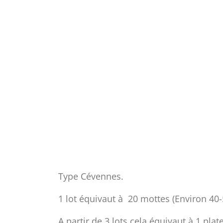
Type Cévennes.
1 lot équivaut à 20 mottes (Environ 40-
A partir de 3 lots cela équivaut à 1 pl