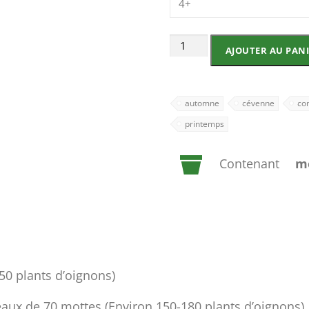
4+
quantité
AJOUTER AU PAN
de
Oignon
automne
cévenne
co
jaune
printemps
Contenant
mo
50 plants d’oignons)
ateaux de 70 mottes (Environ 150-180 plants d’oignons)