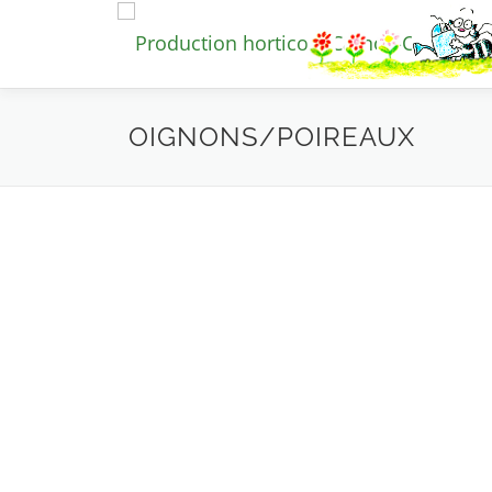
Aller
au
contenu
OIGNONS/POIREAUX