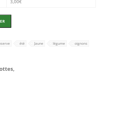
3,00
€
IER
nserve
été
Jaune
légume
oignons
ttes,